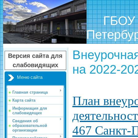
ГБОУ шк
Петербу
Внеурочная
Версия сайта для
слабовидящих
на 2022-20
Меню сайта
Главная страница
План внеур
Карта сайта
Информация для
деятельнос
слабовидящих
Сведения об
образовательной
467 Санкт-П
организации