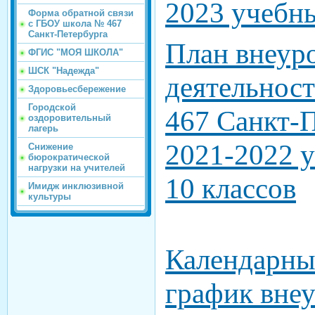
2023 учебн
Форма обратной связи
с ГБОУ школа № 467
Санкт-Петербурга
План внеур
ФГИС "МОЯ ШКОЛА"
ШСК "Надежда"
деятельнос
Здоровьесбережение
Городской
467 Санкт-П
оздоровительный
лагерь
2021-2022 у
Снижение
бюрократической
нагрузки на учителей
10 классов
Имидж инклюзивной
культуры
Календарн
график вне