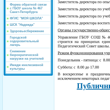
Заместитель директора по опы
Форма обратной связи
с ГБОУ школа № 467
Заместитель директора по уче
Санкт-Петербурга
Заместитель директора по уче
ФГИС "МОЯ ШКОЛА"
Заместитель директора воспит
ШСК "Надежда"
Органы государственно-общес
Здоровьесбережение
Управление ГБОУ СОШ № 467 
Городской
оздоровительный
строится на принципах еди
лагерь
Педагогический Совет школы.
Снижение
Режим функционирования учр
бюрократической
нагрузки на учителей
Понедельник - пятница: с
8.00
Имидж инклюзивной
Суббота: с
8.00 до 17.00
культуры
В воскресенье и праздничны
исключением некоторых педаго
Публичн