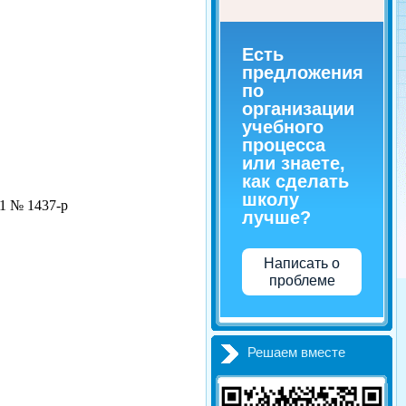
Есть
предложения
по
организации
учебного
процесса
или знаете,
как сделать
школу
1 № 1437-р
лучше?
Написать о
проблеме
Решаем вместе