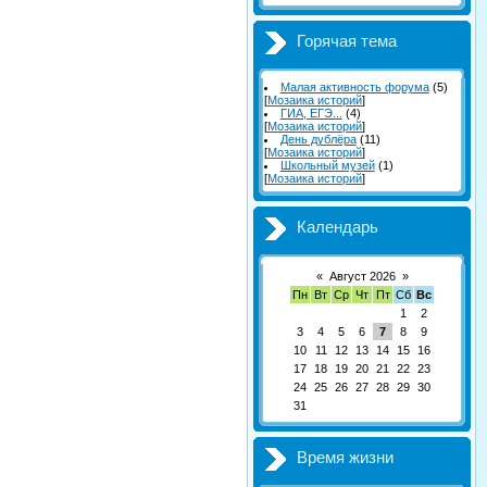
Горячая тема
Малая активность форума
(5)
[
Мозаика историй
]
ГИА, ЕГЭ...
(4)
[
Мозаика историй
]
День дублёра
(11)
[
Мозаика историй
]
Школьный музей
(1)
[
Мозаика историй
]
Календарь
«
Август 2026
»
Пн
Вт
Ср
Чт
Пт
Сб
Вс
1
2
3
4
5
6
7
8
9
10
11
12
13
14
15
16
17
18
19
20
21
22
23
24
25
26
27
28
29
30
31
Время жизни