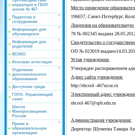
Противодействие
коррупции в ГБОУ
Место проведение образовател
школе № 467
196657, Санкт-Петербург, Колп
Педагогам и
сотрудникам
Лицензия на образовательную 
Информация для
78 № 002345 выдана 28.05.201
обучающихся
Информация для
Свидетельство о государствен
родителей
ОП № 023019 выдано14.03.2012
ВСОКО
Устав учреждения:
Итоговая аттестация
Утвержден распоряжением адм
Отделение
дополнительного
Адрес сайта учреждения:
образования
http
://
shcool
-467
ucoz
.
ru
Доступная среда
Электронный адрес учреждени
ГОУО. Управляющий
совет
shcool
467@
spb
.
edu
.
ru
Школа
Минпросвещения
России
Администрация учреждения:
Прием в
образовательную
Директор: Шумеева Тамара Ан
организацию