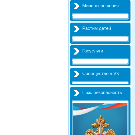
Минпросвещения
Растим детей
Госуслуги
Сообщество в VK
Пож. безопасность