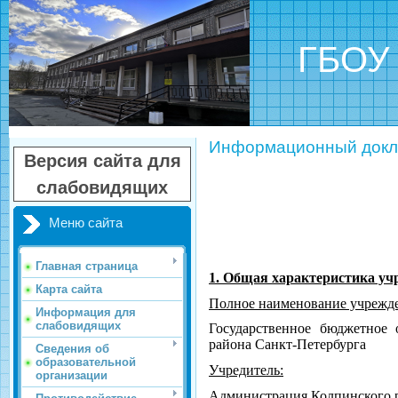
ГБОУ шк
Информационный докл
Версия сайта для
слабовидящих
Меню сайта
Главная страница
1. Общая характеристика уч
Карта сайта
Полное наименование учрежден
Информация для
слабовидящих
Государственное бюджетное 
района Санкт-Петербурга
Сведения об
образовательной
Учредитель:
организации
Администрация Колпинского р