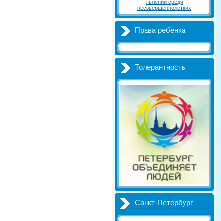
явлений среди
несовершеннолетних
Права ребёнка
Толерантность
Санкт-Петербург