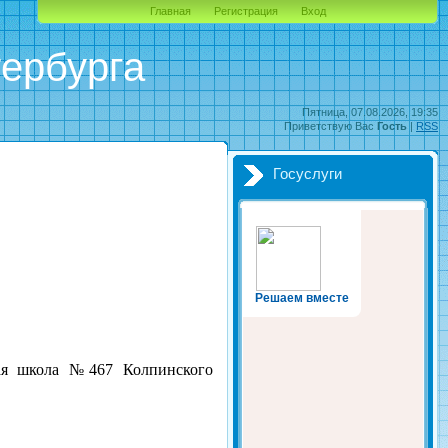
Главная
Регистрация
Вход
ербурга
Пятница, 07.08.2026, 19:35
Приветствую Вас
Гость
|
RSS
Госуслуги
Решаем вместе
ьная школа №467 Колпинского