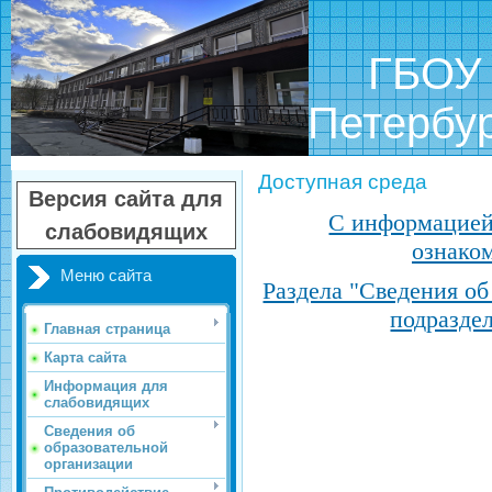
ГБОУ шк
Петербу
Доступная среда
Версия сайта для
С информацией
слабовидящих
ознаком
Меню сайта
Раздела "Сведения об
подразде
Главная страница
Карта сайта
Информация для
слабовидящих
Сведения об
образовательной
организации